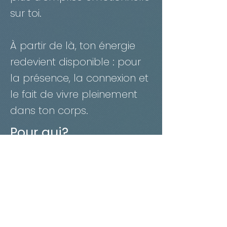
sur toi.
À partir de là, ton énergie
redevient disponible : pour
la présence, la connexion et
le fait de vivre pleinement
dans ton corps.
Pour qui?
Ce travail est particulièrement
adapté à ceux qui ne souhaitent
pas traiter les choses
principalement par les mots, ou
qui préfèrent ne pas partager
chaque détail de ce sur quoi ils