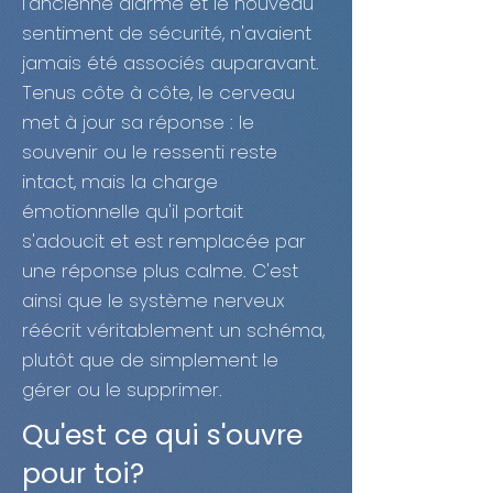
l'ancienne alarme et le nouveau
sentiment de sécurité, n'avaient
jamais été associés auparavant.
Tenus côte à côte, le cerveau
met à jour sa réponse : le
souvenir ou le ressenti reste
intact, mais la charge
émotionnelle qu'il portait
s'adoucit et est remplacée par
une réponse plus calme. C'est
ainsi que le système nerveux
réécrit véritablement un schéma,
plutôt que de simplement le
gérer ou le supprimer.
Qu'est ce qui s'ouvre
pour toi?