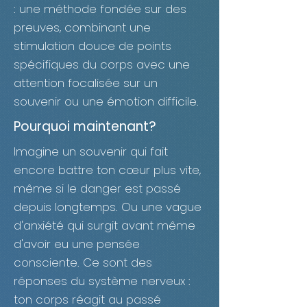
: une méthode fondée sur des
preuves, combinant une
stimulation douce de points
spécifiques du corps avec une
attention focalisée sur un
souvenir ou une émotion difficile.
Pourquoi maintenant?
Imagine un souvenir qui fait
encore battre ton cœur plus vite,
même si le danger est passé
depuis longtemps. Ou une vague
d'anxiété qui surgit avant même
d'avoir eu une pensée
consciente. Ce sont des
réponses du système nerveux :
ton corps réagit au passé