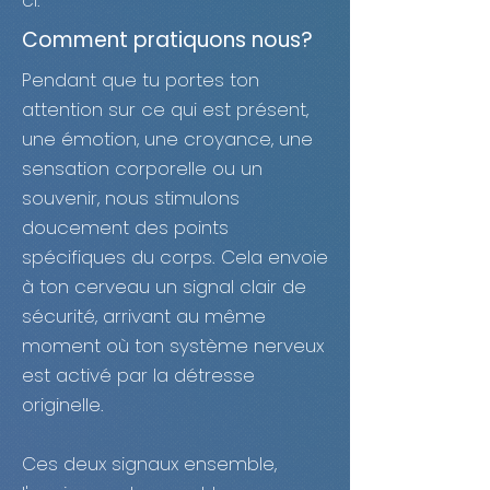
ci.
Comment pratiquons nous?
Pendant que tu portes ton
attention sur ce qui est présent,
une émotion, une croyance, une
sensation corporelle ou un
souvenir, nous stimulons
doucement des points
spécifiques du corps. Cela envoie
à ton cerveau un signal clair de
sécurité, arrivant au même
moment où ton système nerveux
est activé par la détresse
originelle.
Ces deux signaux ensemble,