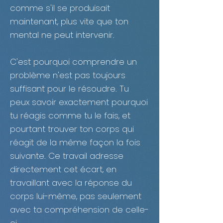
comme s'il se produisait
maintenant, plus vite que ton
mental ne peut intervenir.
C'est pourquoi comprendre un
problème n'est pas toujours
suffisant pour le résoudre. Tu
peux savoir exactement pourquoi
tu réagis comme tu le fais, et
pourtant trouver ton corps qui
réagit de la même façon la fois
suivante. Ce travail adresse
directement cet écart, en
travaillant avec la réponse du
corps lui-même, pas seulement
avec ta compréhension de celle-