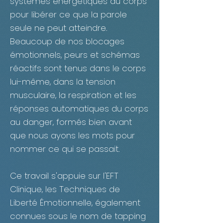
systèmes énergétiques du corps
pour libérer ce que la parole
seule ne peut atteindre.
Beaucoup de nos blocages
émotionnels, peurs et schémas
réactifs sont tenus dans le corps
lui-même, dans la tension
musculaire, la respiration et les
réponses automatiques du corps
au danger, formés bien avant
que nous ayons les mots pour
nommer ce qui se passait.
Ce travail s'appuie sur l'EFT
Clinique, les Techniques de
Liberté Émotionnelle, également
connues sous le nom de tapping